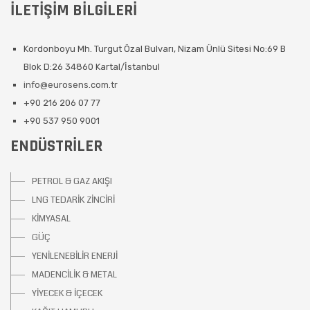
İLETIŞIM BILGILERI
Kordonboyu Mh. Turgut Özal Bulvarı, Nizam Ünlü Sitesi No:69 B
Blok D:26 34860 Kartal/İstanbul
info@eurosens.com.tr
+90 216 206 07 77
+90 537 950 9001
ENDÜSTRILER
PETROL & GAZ AKIŞI
LNG TEDARİK ZİNCİRİ
KİMYASAL
GÜÇ
YENİLENEBİLİR ENERJİ
MADENCİLİK & METAL
YİYECEK & İÇECEK