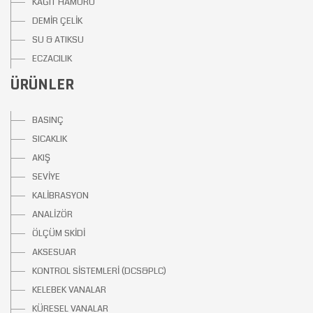
KAĞIT HAMURU
DEMİR ÇELİK
SU & ATIKSU
ECZACILIK
ÜRÜNLER
BASINÇ
SICAKLIK
AKIŞ
SEVİYE
KALİBRASYON
ANALİZÖR
ÖLÇÜM SKİDİ
AKSESUAR
KONTROL SİSTEMLERİ (DCS&PLC)
KELEBEK VANALAR
KÜRESEL VANALAR