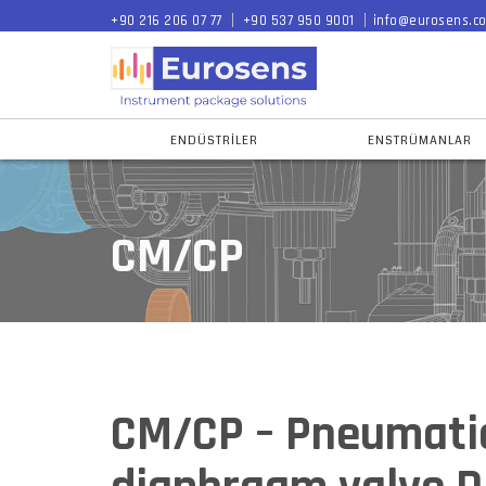
+90 216 206 07 77
+90 537 950 9001
info@eurosens.co
ENDÜSTRILER
ENSTRÜMANLAR
CM/CP
CM/CP – Pneumatic