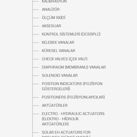
KALİBRASYON
ANALİZÖR
ÖLÇÜM SKİDİ
AKSESUAR
KONTROL SİSTEMLERİ (DCS&PLC)
KELEBEK VANALAR
KÜRESEL VANALAR
CHECK VALVES (ÇEK VALF)
DIAPHRAGM (MEMBRANLI) VANALAR
SOLENOID VANALAR
POSITION INDICATORS (POZİSYON
GÖSTERGELERİ)
POSITIONERS (POZİSYONLAYICILAR)
AKTÜATÖRLER
ELECTRO - HYDRAULIC ACTUATORS
(ELEKTRO - HİDROLİK
AKTÜATÖRLER)
SOLAR EH ACTUATORS FOR