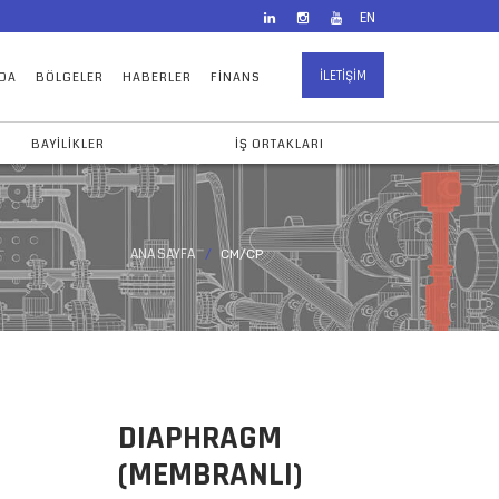
EN
İLETIŞIM
DA
BÖLGELER
HABERLER
FINANS
BAYILIKLER
İŞ ORTAKLARI
ANA SAYFA
CM/CP
DIAPHRAGM
(MEMBRANLI)