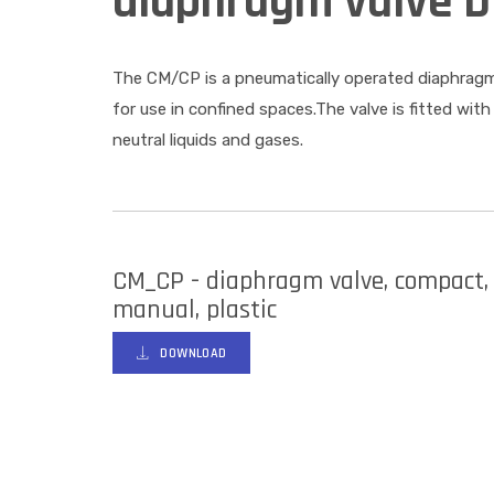
diaphragm valve D
The CM/CP is a pneumatically operated diaphragm 
for use in confined spaces.The valve is fitted with
neutral liquids and gases.
CM_CP - diaphragm valve, compact,
manual, plastic
DOWNLOAD