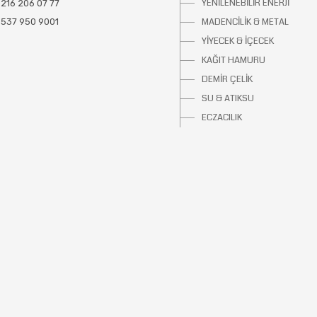
YENİLENEBİLİR ENERJİ
216 206 07 77
MADENCİLİK & METAL
 537 950 9001
YİYECEK & İÇECEK
KAĞIT HAMURU
DEMİR ÇELİK
SU & ATIKSU
ECZACILIK