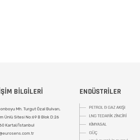
IŞIM BILGILERI
ENDÜSTRILER
PETROL & GAZ AKIŞI
onboyu Mh. Turgut Özal Bulvarı,
LNG TEDARİK ZİNCİRİ
m Ünlü Sitesi No:69 B Blok D:26
KİMYASAL
0 Kartal/İstanbul
GÜÇ
o@eurosens.com.tr