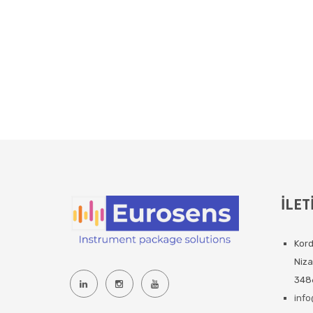
İLET
Kord
Niza
3486
inf